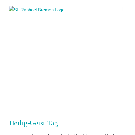
Zum
Inhalt
springen
Zeige
grösseres
Bild
Heilig-Geist Tag