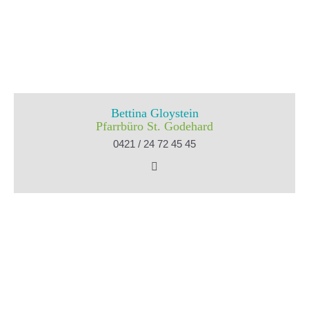
Bettina Gloystein
Pfarrbüro St. Godehard
0421 / 24 72 45 45