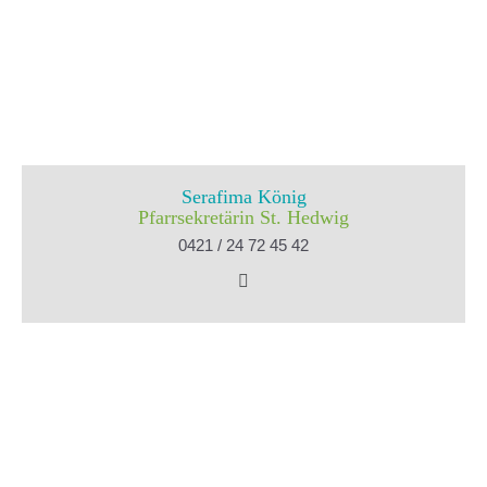
Serafima König
Pfarrsekretärin St. Hedwig
0421 / 24 72 45 42