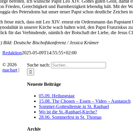
orge bereiten. Ich wünsche Papst Leo XIV. Gottes guten Geist, damit er 
on Frieden, Gerechtigkeit und Barmherzigkeit lebendig hält. Mit der 
oggia des Petersdoms hat unser neuer Papst schon deutliche Zeichen in
ch freue mich, dass mit Leo XIV. erneut ein Ordensmann das Papstamt 
ynodalität in unserer Kirche wach halten wird, den Papst Franziskus zu
lick für das Verbindende, nämlich der Botschaft der Liebe, die Jesus Ch
c) Bild: Deutsche Bischofskonferenz / Jessica Krämer
Redaktion
2025-05-09T14:55:55+02:00
©
2026
Suche nach:
machart
|
Neueste Beiträge
05.09. Heilungstag
15.08. The Chosen – Essen – Video – Austausch
Sommer-Gottesdienste in St. Raphael
Wo ist die St.-Raphael-Kirche?
28.06. Sommerfest in St. Thomas
Archiv