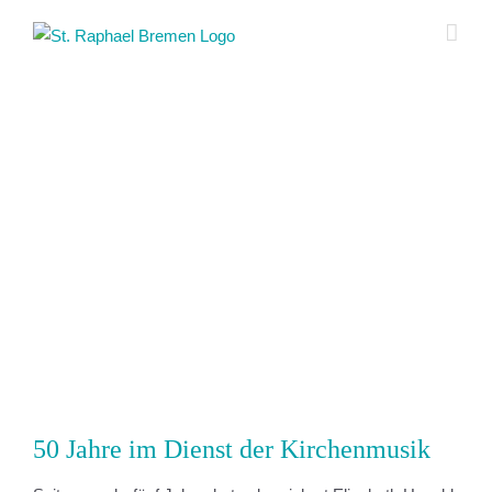
Zum
Inhalt
springen
Zeige
grösseres
Bild
50 Jahre im Dienst der Kirchenmusik